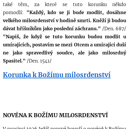
také těm, za které se tuto korunku někdo
pomodlí:
"Každý, kdo se ji bude modlit, dosáhne
velkého milosrdenství v hodině smrti. Kněží ji budou
dávat hříšníkům jako poslední záchranu."
/Den. 687/
"Napiš, že když se tuto korunku budou modlit u
umírajících, postavím se mezi Otcem a umírající duší
ne jako spravedlivý soudce, ale jako milosrdný
Spasitel."
/Den. 1541/
Korunka k Božímu milosrdenství
NOVÉNA K BOŽÍMU MILOSRDENSTVÍ
V prosinci 1936 Ježíš poprvé hovoří o novéně k Božímu