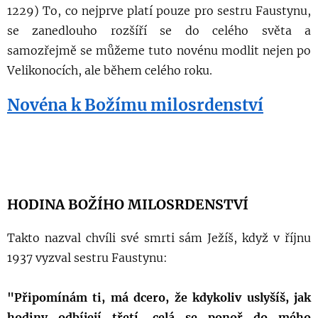
1229) To, co nejprve platí pouze pro sestru Faustynu,
se zanedlouho rozšíří se do celého světa a
samozřejmě se můžeme tuto novénu modlit nejen po
Velikonocích, ale během celého roku.
Novéna k Božímu milosrdenství
HODINA BOŽÍHO MILOSRDENSTVÍ
Takto nazval chvíli své smrti sám Ježíš, když v říjnu
1937 vyzval sestru Faustynu:
"Připomínám ti, má dcero, že kdykoliv uslyšíš, jak
hodiny odbíjejí třetí, celá se ponoř do mého