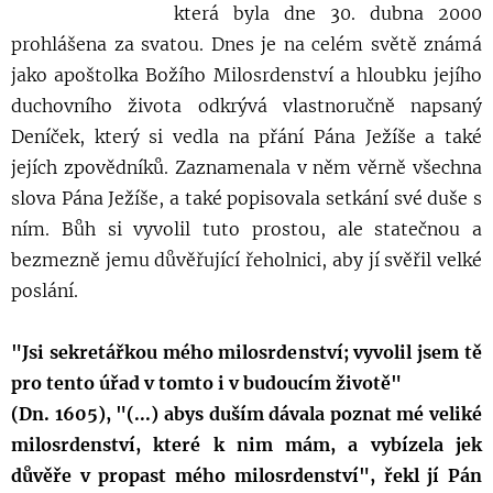
která byla dne 30. dubna 2000
prohlášena za svatou. Dnes je na celém světě známá
jako apoštolka Božího Milosrdenství a hloubku jejího
duchovního života odkrývá vlastnoručně napsaný
Deníček, který si vedla na přání Pána Ježíše a také
jejích zpovědníků. Zaznamenala v něm věrně všechna
slova Pána Ježíše, a také popisovala setkání své duše s
ním. Bůh si vyvolil tuto prostou, ale statečnou a
bezmezně jemu důvěřující řeholnici, aby jí svěřil velké
poslání.
"Jsi sekretářkou mého milosrdenství; vyvolil jsem tě
pro tento úřad v tomto i v budoucím životě"
(Dn. 1605), "(...) abys duším dávala poznat mé veliké
milosrdenství, které k nim mám, a vybízela jek
důvěře v propast mého milosrdenství", řekl jí Pán