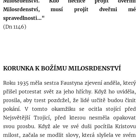
Milosrdenství. Kdo nechce projít dveřmi
Milosrdenství, musí projít dveřmi mé
spravedlnosti…"
(Dn 1146)
KORUNKA K BOŽÍMU MILOSRDENSTVÍ
Roku 1935 měla sestra Faustyna zjevení anděla, který
přišel potrestat svět za jeho hříchy. Když ho uviděla,
prosila, aby trest pozdržel, že lidé určitě budou činit
pokání. V tomto okamžiku se ocitla stojící před
Nejsvětější Trojicí, před kterou nesměla opakovat
svou prosbu. Když ale ve své duši pocítila Kristovu
milost, začala se modlit slovy, která slyšela ve svém