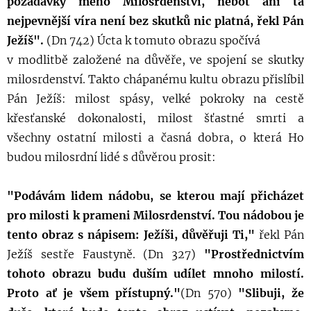
požadavky mého Milosrdenství, neboť ani ta
nejpevnější víra není bez skutků nic platná, řekl Pán
Ježíš".
(Dn 742) Úcta k tomuto obrazu spočívá
v modlitbě založené na důvěře, ve spojení se skutky
milosrdenství. Takto chápanému kultu obrazu přislíbil
Pán Ježíš: milost spásy, velké pokroky na cestě
křesťanské dokonalosti, milost šťastné smrti a
všechny ostatní milosti a časná dobra, o která Ho
budou milosrdní lidé s důvěrou prosit:
"Podávám lidem nádobu, se kterou mají přicházet
pro milosti k prameni Milosrdenství. Tou nádobou je
tento obraz s nápisem: Ježíši, důvěřuji Ti,"
řekl Pán
Ježíš sestře Faustyně. (Dn 327)
"Prostřednictvím
tohoto obrazu budu duším udílet mnoho milostí.
Proto ať je všem přístupný."
(Dn 570)
"Slibuji, že