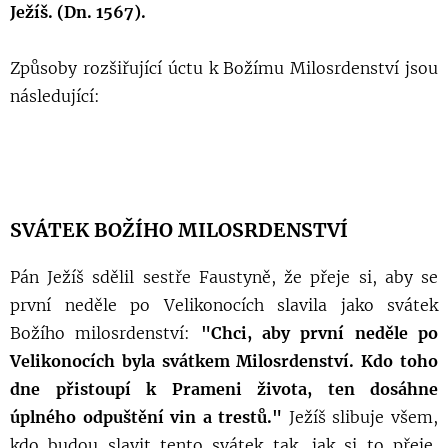
Ježíš. (Dn. 1567).
Způsoby rozšiřující úctu k Božímu Milosrdenství jsou
následující:
SVÁTEK BOŽÍHO MILOSRDENSTVÍ
Pán Ježíš sdělil sestře Faustyně, že přeje si, aby se
první neděle po Velikonocích slavila jako svátek
Božího milosrdenství:
"Chci, aby první neděle po
Velikonocích byla svátkem Milosrdenství. Kdo toho
dne přistoupí k Prameni života, ten dosáhne
úplného odpuštění vin a trestů."
Ježíš slibuje všem,
kdo budou slavit tento svátek tak, jak si to přeje,