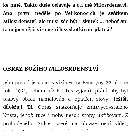
ke mně. Takto duše oslavuje a ctí mé Milosrdenství.
Ano, první neděle po Velikonocích je svátkem
Milosrdenství, ale musí zde být i skutek … neboť ani
ta nejpevnější víra není bez skutků nic platná."
OBRAZ BOŽÍHO MILOSRDENSTVÍ
Jeho původ je spjat s vizí sestry Faustyny 22. února
roku 1931, během níž Kristus vyjádřil přání, aby byl
takový obraz namalován a opatřen slovy:
Ježíši,
důvěřuji Ti
. Obraz znázorňuje zmrtvýchvstalého
Krista, jehož ruce i nohy nesou stopy ukřižování. Z
probodeného Srdce, které na obraze není vidět,