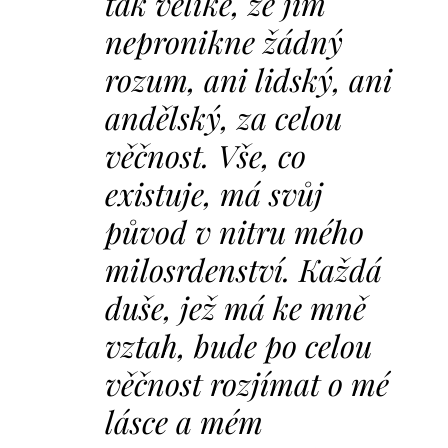
tak veliké, že jím
nepronikne žádný
rozum, ani lidský, ani
andělský, za celou
věčnost. Vše, co
existuje, má svůj
původ
v nitru mého
milosrdenství. Každá
duše, jež má ke mně
vztah, bude po celou
věčnost rozjímat o mé
lásce a mém