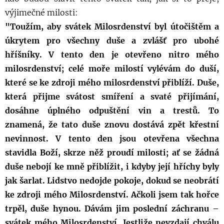
výjimečné milosti:
"Toužím, aby svátek Milosrdenství byl útočištěm a
úkrytem pro všechny duše a zvlášť pro ubohé
hříšníky. V tento den je otevřeno nitro mého
milosrdenství; celé moře milostí vylévám do duší,
které se ke zdroji mého milosrdenství přiblíží. Duše,
která přijme svátost smíření a svaté přijímání,
dosáhne úplného odpuštění vin a trestů. To
znamená, že tato duše znovu dostává zpět křestní
nevinnost. V tento den jsou otevřena všechna
stavidla Boží, skrze něž proudí milosti; ať se žádná
duše nebojí ke mně přiblížit, i kdyby její hříchy byly
jak šarlat. Lidstvo nedojde pokoje, dokud se neobrátí
ke zdroji mého Milosrdenství. Ačkoli jsem tak hořce
trpěl, duše hynou. Dávám jim poslední záchranu –
svátek mého Milosrdenství. Jestliže nevzdají chválu