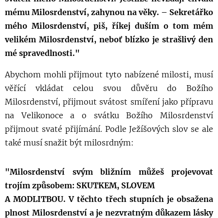
mému Milosrdenství, zahynou na věky. – Sekretářko
mého Milosrdenství, piš, říkej duším o tom mém
velikém Milosrdenství, neboť blízko je strašlivý den
mé spravedlnosti."
Abychom mohli přijmout tyto nabízené milosti, musí
věřící vkládat celou svou důvěru do Božího
Milosrdenství, přijmout svátost smíření jako přípravu
na Velikonoce a o svátku Božího Milosrdenství
přijmout svaté přijímání. Podle Ježíšových slov se ale
také musí snažit být milosrdným:
"Milosrdenství svým bližním můžeš projevovat
trojím způsobem: SKUTKEM, SLOVEM
A MODLITBOU. V těchto třech stupních je obsažena
plnost Milosrdenství a je nezvratným důkazem lásky