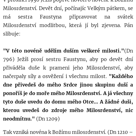
Milosrdenství. Devět dní, počínajíc Velkým pátkem, se
má sestra Faustyna připravovat na svátek
Milosrdenství modlitbou, která jí byl zjevena. Pán
slibuje:
"V této novéně udělím duším veškeré milosti."
(Dn
796) Ježíš prosí sestru Faustynu, aby po devět dní
přiváděla duše k prameni jeho Milosrdenství, aby
načerpaly síly a osvěžení i všechnu milost.
"Každého
dne přivedeš do mého Srdce jinou skupinu duší a
ponoříš je do moře mého Milosrdenství.
A já všechny
tyto duše uvedu do domu mého Otce… A žádné duši,
kterou uvedeš do zdroje mého Milosrdenství, nic
neodmítnu."
(Dn 1209)
Tak vzniká novéna k Božímu milosrdenství. (Dn 1210 –