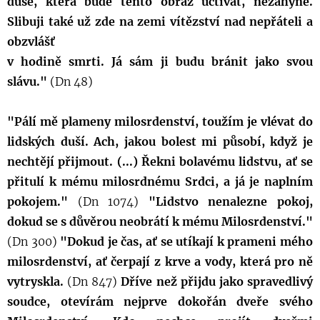
duše, která bude tento obraz uctívat, nezahyne.
Slibuji také už zde na zemi vítězství nad nepřáteli a
obzvlášť
v hodině smrti. Já sám ji budu bránit jako svou
slávu."
(Dn 48)
"Pálí mě plameny milosrdenství, toužím je vlévat do
lidských duší. Ach, jakou bolest mi působí, když je
nechtějí přijmout. (...) Řekni bolavému lidstvu, ať se
přitulí k mému milosrdnému Srdci, a já je naplním
pokojem."
(Dn 1074)
"Lidstvo nenalezne pokoj,
dokud se s důvěrou neobrátí k mému Milosrdenství."
(Dn 300)
"Dokud je čas, ať se utíkají k prameni mého
milosrdenství, ať čerpají z krve a vody, která pro ně
vytryskla.
(Dn 847)
Dříve než přijdu jako spravedlivý
soudce, otevírám nejprve dokořán dveře svého