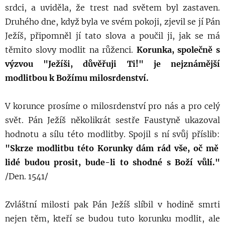
srdci, a uviděla, že trest nad světem byl zastaven.
Druhého dne, když byla ve svém pokoji, zjevil se jí Pán
Ježíš, připomněl jí tato slova a poučil ji, jak se má
těmito slovy modlit na růženci.
Korunka, společně s
výzvou "Ježíši, důvěřuji Ti!" je nejznámější
modlitbou k Božímu milosrdenství.
V korunce prosíme o milosrdenství pro nás a pro celý
svět. Pán Ježíš několikrát sestře Faustyně ukazoval
hodnotu a sílu této modlitby. Spojil s ní svůj příslib:
"Skrze modlitbu této Korunky dám rád vše, oč mě
lidé budou prosit, bude-li to shodné s Boží vůlí."
/Den. 1541/
Zvláštní milosti pak Pán Ježíš slíbil v hodině smrti
nejen těm, kteří se budou tuto korunku modlit, ale