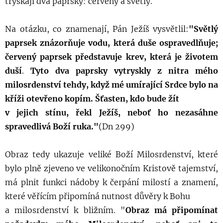
tryskají dva paprsky: červený a světlý.
Na otázku, co znamenají, Pán Ježíš vysvětlil:
"
Světlý
paprsek znázorňuje vodu, která duše ospravedlňuje;
červený paprsek představuje krev, která je životem
duší
.
Tyto dva paprsky vytryskly z nitra mého
milosrdenství tehdy, když mé umírající Srdce bylo na
kříži otevřeno kopím.
Šťasten, kdo bude žít
v jejich stínu, řekl Ježíš, neboť ho nezasáhne
spravedlivá Boží ruka."
(Dn 299)
Obraz tedy ukazuje veliké Boží Milosrdenství, které
bylo plně zjeveno ve velikonočním Kristově tajemství,
má plnit funkci nádoby k čerpání milostí a znamení,
které věřícím připomíná nutnost důvěry k Bohu
a milosrdenství k bližním. "
Obraz má připomínat